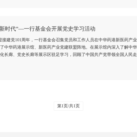
功新时代”—一行基金会开展党史学习活动
6日为迎接建党101周年，一行基金会召集党员和工作人员在中华药港新医药
了中华药港展示馆、新医药产业党建联盟阵地。在展示馆内深入了解中华
化长廊、党史长廊等展示区驻足学习，回顾了中国共产党带领全国人民走向
第1页/共1页